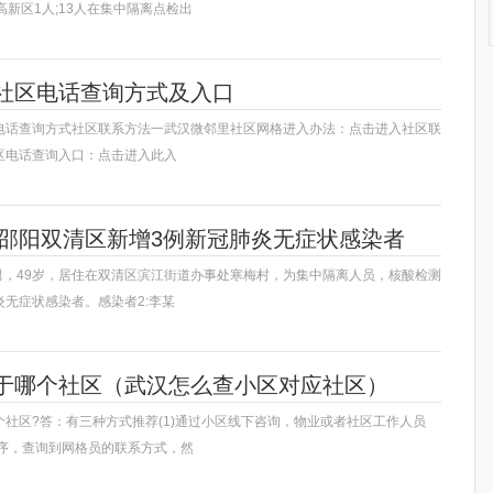
高新区1人;13人在集中隔离点检出
社区电话查询方式及入口
电话查询方式社区联系方法一武汉微邻里社区网格进入办法：点击进入社区联
区电话查询入口：点击进入此入
通报邵阳双清区新增3例新冠肺炎无症状感染者
，男，49岁，居住在双清区滨江街道办事处寒梅村，为集中隔离人员，核酸检测
无症状感染者。感染者2:李某
于哪个社区（武汉怎么查小区对应社区）
社区?答：有三种方式推荐(1)通过小区线下咨询，物业或者社区工作人员
程序，查询到网格员的联系方式，然