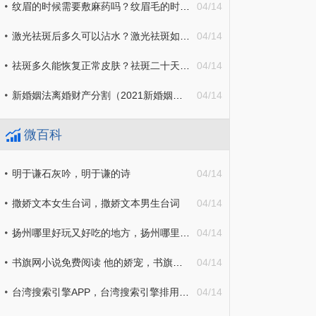
纹眉的时候需要敷麻药吗？纹眉毛的时候出血好还是不出血好？
04/14
激光祛斑后多久可以沾水？激光祛斑如何才能防止反黑？
04/14
祛斑多久能恢复正常皮肤？祛斑二十天后能吃辣吗？
04/14
新婚姻法离婚财产分割（2021新婚姻法离婚财产分割）
04/14
微百科
明于谦石灰吟，明于谦的诗
04/14
撒娇文本女生台词，撒娇文本男生台词
04/14
扬州哪里好玩又好吃的地方，扬州哪里好玩景点排名
04/14
书旗网小说免费阅读 他的娇宠，书旗网小说免费阅读会员卡
04/14
台湾搜索引擎APP，台湾搜索引擎排用什么
04/14