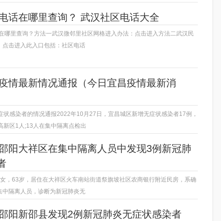
区电话在哪里查询？ 武汉社区电话大全
电话在哪里查询？方法一武汉微邻里社区网格进入办法：点击进入方法二武汉民
：点击进入此入口包括：社区电话
宜昌疫情最新情况通报（今日宜昌疫情最新消
症状感染者的情况通报2022年10月27日，宜昌城区新增无症状感染者17例，
高新区1人;13人在集中隔离点检出
通报邵阳大祥区在集中隔离人员中发现3例新冠肺
者
，女，63岁，居住在大祥区火车南站街道祭旗坡社区农商银行附近民房，系确
集中隔离人员，诊断为新冠肺炎无
通报邵阳新邵县发现2例新冠肺炎无症状感染者