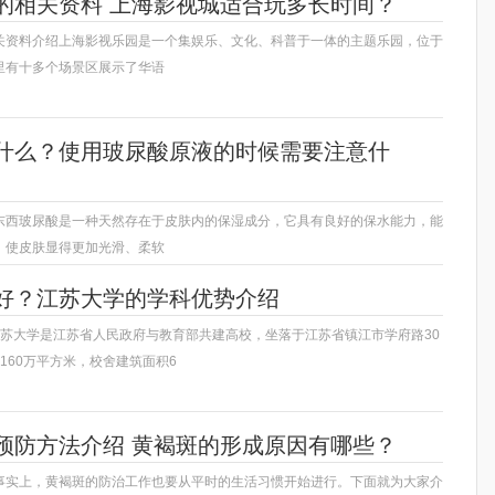
的相关资料 上海影视城适合玩多长时间？
关资料介绍上海影视乐园是一个集娱乐、文化、科普于一体的主题乐园，位于
里有十多个场景区展示了华语
什么？使用玻尿酸原液的时候需要注意什
东西玻尿酸是一种天然存在于皮肤内的保湿成分，它具有良好的保水能力，能
，使皮肤显得更加光滑、柔软
好？江苏大学的学科优势介绍
江苏大学是江苏省人民政府与教育部共建高校，坐落于江苏省镇江市学府路30
160万平方米，校舍建筑面积6
预防方法介绍 黄褐斑的形成原因有哪些？
事实上，黄褐斑的防治工作也要从平时的生活习惯开始进行。下面就为大家介