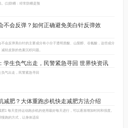
。(1)防晒：经常防晒是预
会不会反弹？如何正确避免美白针反弹效
会不会反弹美白针的主要成分有小分子透明质酸、山梨醇、谷氨酸，这些成分
，减轻皮肤的色素沉积问题。
：学生负气出走，民警紧急寻回 世界快资讯
生负气出走，民警紧急寻回
机减肥？大体重跑步机快走减肥方法介绍
减肥1 每天坚持运动跑步机的使用最好每天进行，可以逐渐增加时间和强度。
用慢跑的方式，让身体适应