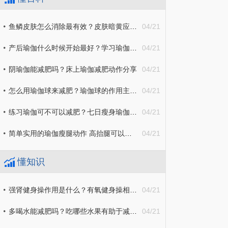
鱼鳞皮肤怎么消除最有效？皮肤暗黄应该怎么办？
04/21
产后瑜伽什么时候开始最好？学习瑜伽的好处有哪些？
04/21
阴瑜伽能减肥吗？床上瑜伽减肥动作分享
04/21
怎么用瑜伽球来减肥？瑜伽球的作用主要是什么？
04/21
练习瑜伽可不可以减肥？七日瘦身瑜伽介绍
04/21
简单实用的瑜伽瘦腿动作 高抬腿可以帮助瘦腿吗？
04/21
懂知识
强肾健身操作用是什么？有氧健身操相关知识介绍
04/21
多喝水能减肥吗？吃哪些水果有助于减肥？
04/21