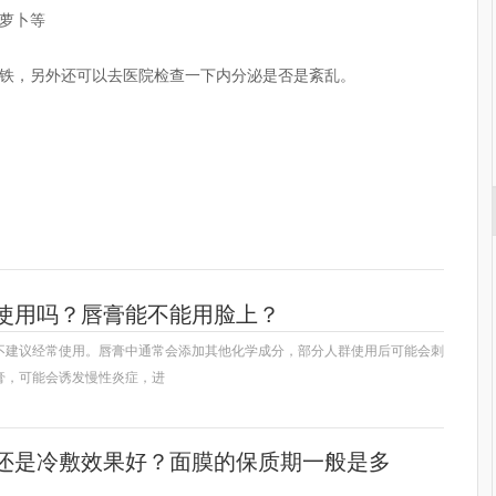
萝卜等
铁，另外还可以去医院检查一下内分泌是否是紊乱。
效
鱼鳞皮肤
治疗周期
使用吗？唇膏能不能用脸上？
不建议经常使用。唇膏中通常会添加其他化学成分，部分人群使用后可能会刺
膏，可能会诱发慢性炎症，进
还是冷敷效果好？面膜的保质期一般是多