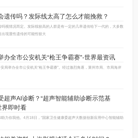
会遗传吗？发际线太高了怎么才能挽救？
传吗视情况而定。发际线较高的人群是有一定的几率遗传给下一代的，大多数
性出现显性遗传的可能性较大
举办全市公安机关“枪王争霸赛”-世界最资讯
公安局举办全市公安机关“枪王争霸赛”。经过激烈角逐，莱州市局、市局海岸
受超声AI诊断？“超声智能辅助诊断示范基
世界即时看
I助力你我他。4月18日，“国家卫生健康委超声大数据创新应用中心智能辅助