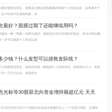
冷敷好视情况而定。面膜是冷敷还是热敷最好根据个人情况决定，如果属于干
，这个时候可以选择热敷，在
次最好？面膜过期了还能继续用吗？
果最好一般一周敷一到两次最好。面膜是生活中常用的护肤品，有补水和抗菌
敷一次可以根据个人情况以及
多少钱？什么发型可以拯救发际线？
多少钱视情况而定。植发的价格一般根据个人实际情况、种植部分大小、医院
千到一万元元左右。发际线太
色光标等30股获北向资金增持额超亿元 天天
，4月20日共有1307只个股获北向资金持股量环比上一个交易日增加。以增持