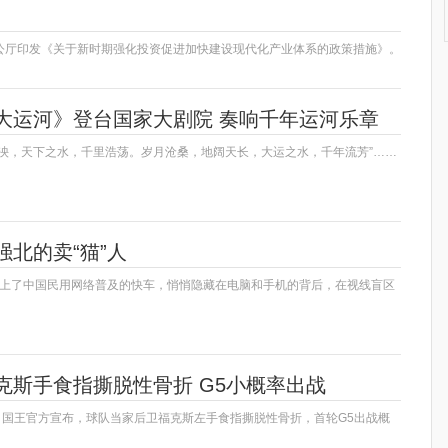
公厅印发《关于新时期强化投资促进加快建设现代化产业体系的政策措施》。
大运河》登台国家大剧院 奏响千年运河乐章
泱泱，天下之水，千里浩荡。岁月沧桑，地阔天长，大运之水，千年流芳”……
北的卖“猫”人
nk搭上了中国民用网络普及的快车，悄悄隐藏在电脑和手机的背后，在视线盲区
克斯手食指撕脱性骨折 G5小概率出战
日，国王官方宣布，球队当家后卫福克斯左手食指撕脱性骨折，首轮G5出战概