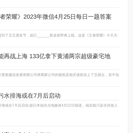
者荣耀》2023年微信4月25日每日一题答案
到了五五朋友节，妲己______新皮肤即将上线。这是《王者荣耀》今天为
能再战上海 133亿拿下黄浦两宗超级豪宅地
市更新建设发展有限公司将两家公司的股权及相关债权挂上了交易台，其中包
污水排海或在7月后启动
海或在7月后启动,据日本福岛当地媒体4月22日报道，福岛核污染水排放入