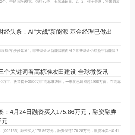
2个、中筋面粉90克、馅料75克、玉米油适量。2、2、柿子去皮，将果肉放
经头条：AI“大战”新能源 基金经理已做出
源板块的“步步紧逼”，哪些基金从新能源转向AI？哪些基金仍然坚守新能源？
三个关键词看高标准农田建设 全球微资讯
00万亩、改造提升3500万亩高标准农田，一季度已建成超1900万亩。在高标
：4月24日融资买入175.86万元，融资融券
万元
（002135）融资买入175 86万元，融资偿还176 28万元，融资净卖出0 41