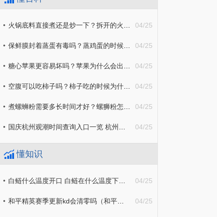
火锅底料直接煮还是炒一下？拆开的火锅底料应该冷藏还是冷冻？
04/25
保鲜膜封着蒸蛋有毒吗？蒸鸡蛋的时候保鲜膜上面要扎几个洞吗？
04/25
糖心苹果更容易坏吗？苹果为什么会出现糖心？
04/25
空腹可以吃柿子吗？柿子吃的时候为什么要用盐水泡？
04/25
煮螺蛳粉需要多长时间才好？螺狮粉怎么煮才不硬？
04/25
国庆杭州观潮时间查询入口一览 杭州观潮城观潮时间
04/25
懂知识
白鲢什么温度开口 白鲢在什么温度下开口
04/25
和平精英赛季更新kd会清零吗（和平精英赛季更新kd会清零吗知乎）
04/25