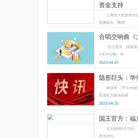
资金支持
上海市人民政府办
措施提出，围绕“
2023-04-25
合唱交响曲《
“云山苍苍，绿波
4月24日晚，伴
2023-04-25
隐形巨头：华强
就这样，TP-Li
里成长为路由器霸
2023-04-25
国王官方：福
北京时间4月25
率为25%。