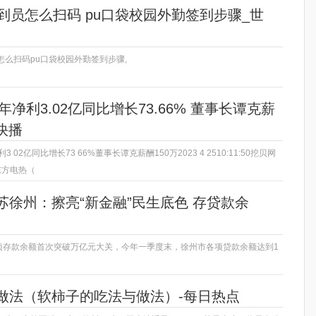
到员怎么扫码 pu口袋校园外勤签到步骤_世
怎么扫码pu口袋校园外勤签到步骤,
年净利3.02亿同比增长73.66% 董事长谭克薪
界快播
3 02亿同比增长73 66%董事长谭克薪酬150万2023 4 2510:11:50挖贝网
东方电热（
苏徐州：擦亮“新金融”民生底色 存贷款余
各项存款余额首次突破万亿元大关，今年一季度末，徐州市各项贷款余额达到1
做法（软柿子的吃法与做法）-每日热点