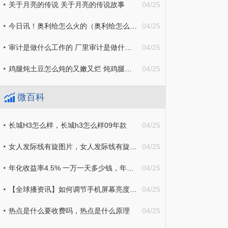
关于月亮的传说 关于月亮的传说故事
04/25
今日讯！奥利给怎么火的（奥利给怎么火的视频）
04/25
审计是做什么工作的 厂里审计是做什么工作的
04/25
鸡腿炖土豆怎么炖的又嫩又烂 炖鸡腿怎么做好吃又烂
04/25
微百科
长城H3怎么样，长城h3怎么样09年款
04/25
女人发际线有旋图片，女人发际线有旋怎么留刘海
04/25
年化收益率4.5% 一万一天多少钱，年化率4.5%是多少利息|世界微速讯
04/25
【全球播资讯】如何调节手机屏幕亮度，win10如何调整屏幕亮度
04/25
热点是什么要收费吗，热点是什么原理
04/25