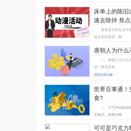
2023-05-08
床单上的陈旧
速去除掉 焦
床单是日常生活中
也会弄到血渍，刚
2023-05-08
唐朝人为什么
一、唐朝人为什么不
这一禁令其实
2023-05-08
世界百事通！
食?
一、空气炸锅能做
芝麻鸡、香酥鸡柳
2023-05-08
可可是巧克力