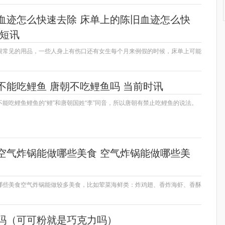
血迹怎么快速去除 床单上的陈旧血迹怎么快
点短讯
很常见的用品，一些人身上有伤口还有女生每个月来例假的时候，床单上可能
不能吃鲤鱼 唐朝不吃鲤鱼吗 当前时讯
能吃鲤鱼鲤鱼的“鲤”和唐朝国姓“李”同音，所以唐朝有禁止吃鲤鱼的说法。
空气炸锅能做哪些美食 空气炸锅能做哪些美
哪些美食空气炸锅能做较多美食，比如荤菜海鲜类：炸鸡翅、香炸海虾、香酥
吗（可可粉就是巧克力吗）