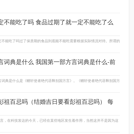
定不能吃了吗 食品过期了就一定不能吃了么
定不能吃了吗过了保质期的食品到底能不能吃需要根据实际情况对待。所谓的
言词典是什么 我国第一部方言词典是什么-前
言词典是什么是《輶轩使者绝代语释别国方言》。《輶轩使者绝代语释别国方
彭祖百忌吗（结婚吉日要看彭祖百忌吗） 每
而言，在科技发达的今天，已经在某些地区发生着作用，当然这并不是因为这