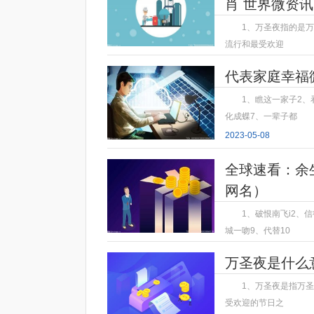
肖 世界微资讯
1、万圣夜指的是
流行和最受欢迎
2023-05-08
代表家庭幸福
1、瞧这一家子2、
化成蝶7、一辈子都
2023-05-08
全球速看：余
网名）
1、破恨南飞i2、
城一吻9、代替10
2023-05-08
万圣夜是什么
1、万圣夜是指万
受欢迎的节日之