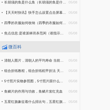
长胡须的鱼是什么鱼（长胡须的鱼是什么鱼,能吃吗?）
05/08
【天天时快讯】快手怎么设置点击屏幕暂停（快手怎么按一下暂停）
05/08
四季的衣服如何收纳（四季的衣服如何收纳宿舍）_热文
05/08
焦点信息:是谁派林珙杀范闲（谁指示林珙杀范闲）
05/08
微百科
清朝人图片，清朝人的平均寿命 当前热议
05/08
组合折纸教程，组合折纸机甲折法 天天新视野
05/08
5寸照片实物参照图，5寸照片跟什么一样大小啊
05/08
鱼鳞片的作用与功效，鱼鳞片发红充血
05/08
五星红旗象征着什么排比句，五星红旗象征着什么用英语_环球微头条
05/08