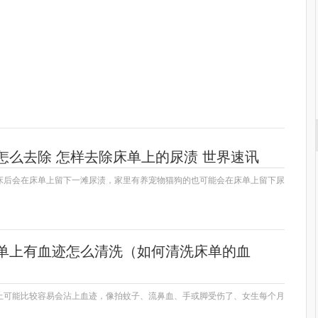
怎么去除 怎样去除床单上的尿渍 世界速讯
床后会在床单上留下一滩尿渍，家里有养宠物猫狗的也可能会在床单上留下尿
单上有血迹怎么清洗（如何清洗床单的血
上可能比较容易会沾上血迹，像拍蚊子、流鼻血、手或脚受伤了、女生每个月