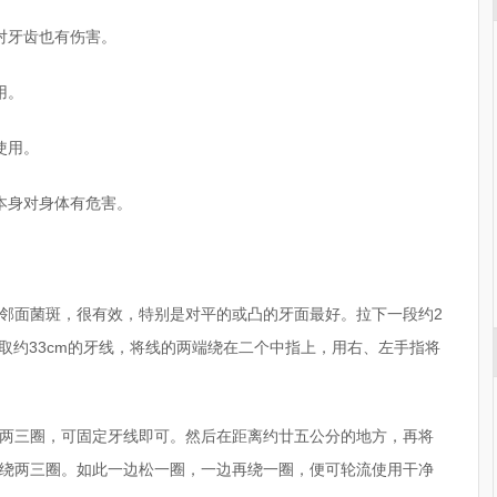
对牙齿也有伤害。
用。
使用。
本身对身体有危害。
邻面菌斑，很有效，特别是对平的或凸的牙面最好。拉下一段约2
取约33cm的牙线，将线的两端绕在二个中指上，用右、左手指将
两三圈，可固定牙线即可。然后在距离约廿五公分的地方，再将
绕两三圈。如此一边松一圈，一边再绕一圈，便可轮流使用干净