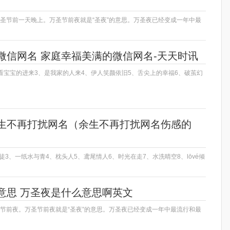
万圣节前一天晚上。万圣节前夜就是“圣夜”的意思。万圣夜已经变成一年中最
微信网名 家庭幸福美满的微信网名-天天时讯
看宝宝的进来3、是我家的人来4、伊人笑颜依旧5、舌尖上的幸福6、破茧幻
生不再打扰网名（余生不再打扰网名伤感的
信徒3、一纸水与青4、枕头人5、鸢尾情人6、时光在走7、水洗晴空8、lōvé倾
意思 万圣夜是什么意思啊英文
圣节前夜。万圣节前夜就是“圣夜”的意思。万圣夜已经变成一年中最流行和最