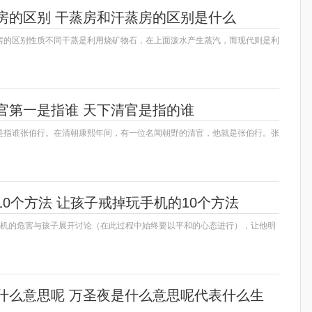
房的区别 干蒸房和汗蒸房的区别是什么
房的区别性质不同干蒸是利用烧矿物石，在上面泼水产生蒸汽，而现代则是利
官第一是指谁 天下清官是指的谁
是指谁张伯行。在清朝康熙年间，有一位名闻朝野的清官，他就是张伯行。张
0个方法 让孩子戒掉玩手机的10个方法
手机的危害与孩子展开讨论（在此过程中始终要以平和的心态进行），让他明
什么意思呢 万圣夜是什么意思呢代表什么生