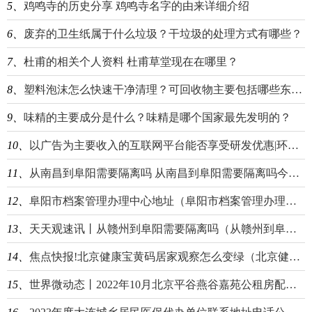
5、
鸡鸣寺的历史分享 鸡鸣寺名字的由来详细介绍
6、
废弃的卫生纸属于什么垃圾？干垃圾的处理方式有哪些？
7、
杜甫的相关个人资料 杜甫草堂现在在哪里？
8、
塑料泡沫怎么快速干净清理？可回收物主要包括哪些东西？
9、
味精的主要成分是什么？味精是哪个国家最先发明的？
10、
以广告为主要收入的互联网平台能否享受研发优惠|环球热文
11、
从南昌到阜阳需要隔离吗 从南昌到阜阳需要隔离吗今天 环球速看料
12、
阜阳市档案管理办理中心地址（阜阳市档案管理办理中心地址电话）
13、
天天观速讯丨从赣州到阜阳需要隔离吗（从赣州到阜阳需要隔离吗最新消息）
14、
焦点快报!北京健康宝黄码居家观察怎么变绿（北京健康宝变黄码且有弹窗提示怎么变绿码）
15、
世界微动态丨2022年10月北京平谷燕谷嘉苑公租房配租公告