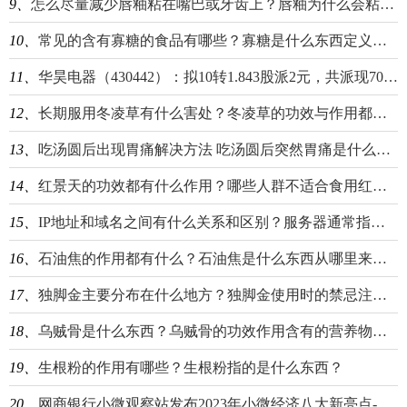
9、
怎么尽量减少唇釉粘在嘴巴或牙齿上？唇釉为什么会粘在牙齿上？
10、
常见的含有寡糖的食品有哪些？寡糖是什么东西定义是什么？
11、
华昊电器（430442）：拟10转1.843股派2元，共派现700万元
12、
长期服用冬凌草有什么害处？冬凌草的功效与作用都有什么？
13、
吃汤圆后出现胃痛解决方法 吃汤圆后突然胃痛是什么情况？
14、
红景天的功效都有什么作用？哪些人群不适合食用红景天？
15、
IP地址和域名之间有什么关系和区别？服务器通常指的是什么东西？
16、
石油焦的作用都有什么？石油焦是什么东西从哪里来的？
17、
独脚金主要分布在什么地方？独脚金使用时的禁忌注意事项有哪些？
18、
乌贼骨是什么东西？乌贼骨的功效作用含有的营养物质有哪些？
19、
生根粉的作用有哪些？生根粉指的是什么东西？
20、
网商银行小微观察站发布2023年小微经济八大新亮点-环球观察