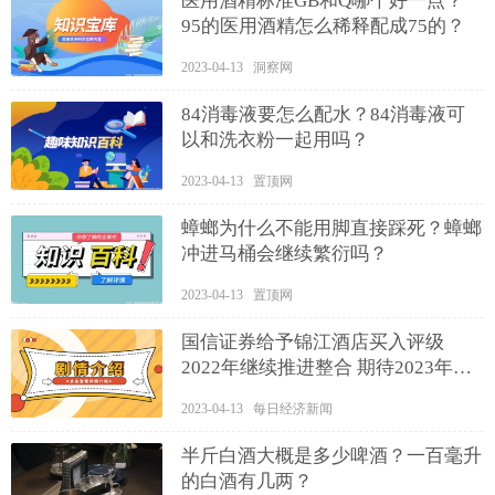
医用酒精标准GB和Q哪个好一点？
95的医用酒精怎么稀释配成75的？
2023-04-13 洞察网
84消毒液要怎么配水？84消毒液可
以和洗衣粉一起用吗？
2023-04-13 置顶网
蟑螂为什么不能用脚直接踩死？蟑螂
冲进马桶会继续繁衍吗？
2023-04-13 置顶网
国信证券给予锦江酒店买入评级
2022年继续推进整合 期待2023年全
面复苏成长
2023-04-13 每日经济新闻
半斤白酒大概是多少啤酒？一百毫升
的白酒有几两？