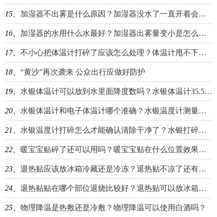
15、
加湿器不出雾是什么原因？加湿器没水了一直开着会怎样？
16、
加湿器的水用什么水最好？加湿器出雾量变小是怎么回事？
17、
不小心把体温计打碎了应该怎么处理？体温计甩不下去是什么情况？
18、
“黄沙”再次袭来 公众出行应做好防护
19、
水银体温计可以放到水里面降度数吗？水银体温计35.5就甩不下去了怎么办？
20、
水银体温计和电子体温计哪个准确？水银温度计测量腋下37.3度算发烧吗？
21、
水银温度计打碎怎么才能确认清除干净了？水银打碎后喷酒精有效果吗？
22、
暖宝宝贴碎了还可以用吗？暖宝宝贴在什么位置效果最好？
23、
退热贴应该放冰箱冷藏还是冷冻？退热贴不凉了还有效果吗？
24、
退热贴贴在哪个部位退烧比较好？退热贴可以放冰箱里面保存吗？
25、
物理降温是热敷还是冷敷？物理降温可以使用白酒吗？