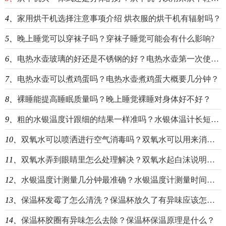
4、
家用烘干机选择注意事项介绍 烘衣服的烘干机有辐射吗？
5、
晚上睡觉可以穿袜子吗？穿袜子睡觉可能会有什么影响?
6、
电热水壶玻璃的好还是不锈钢的好？电热水壶第一次使用的时候怎么清洗？
7、
电热水壶可以煮鸡蛋吗？电热水壶煮鸡蛋大概要几分钟？
8、
裸睡能提高睡眠质量吗？晚上睡觉裸睡对身体好不好？
9、
粗的水银温度计跟细的结果一样准吗？水银体温计长短头的区别介绍
10、
双氧水可以喷洒进行空气消毒吗？双氧水可以用来消毒物体表面吗？
11、
双氧水弄到眼睛里怎么处理解决？双氧水起白沫说明有细菌吗？
12、
水银温度计测量几分钟最准确？水银温度计测量时间长了温度会升高吗？
13、
保温杯发霉了怎么清洗？保温杯放久了有异味应该怎么办？
14、
保温杯胶圈有异味怎么去除？保温杯保温原理是什么？