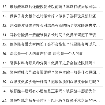
11、
玻尿酸丰唇后还能恢复成以前吗？丰唇打玻尿酸可以维持多久？
12、
做鼻子鼻夹板什么时候拿掉？做鼻子选择玻尿酸好还是线雕好？
13、
割双眼皮身体胖瘦会对结果有影响吗？割双眼皮去皮去脂是什么意思？
14、
耳软骨隆鼻一般能维持多长时间？做鼻子留疤了应该怎么去除？
15、
假体隆鼻透光时间长了会不会恢复？想要隆鼻可以只垫山根吗？
16、
暗恋是一个人的事吉他谱_暗恋是一个人的事
17、
隆鼻材料有哪几种分类？做鼻子之后会拉近眼距吗？
18、
隆鼻呕吐会导致鼻梁歪吗？隆鼻挛缩一般是什么原因造成的？
19、
双眼皮做多少毫米好看？疤痕体质割双眼皮会留疤吗？
20、
玻尿酸丰唇后有小硬包是正常吗？玻尿酸丰唇后为什么变香肠嘴了？
21、
隆鼻拆线之后多长时间可以化妆？隆鼻手术之后的疤痕增生如何消除？