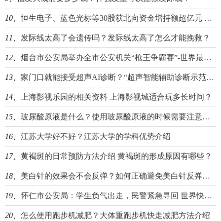
10、
恒生电子、蓝色光标等30股获北向资金增持额超亿元 天天速看
11、
发际线太高了会遗传吗？发际线太高了怎么才能挽救？
12、
烟台市公安局举办全市公安机关“枪王争霸赛”-世界最资讯
13、
家门口就能接受超声AI诊断？“超声智能辅助诊断示范基地”落户杭州 世界即时看
14、
上海影视乐园的相关资料 上海影视城适合玩多长时间？
15、
玻尿酸原液是什么？使用玻尿酸原液的时候需要注意什么？
16、
江苏大学好不好？江苏大学的学科优势介绍
17、
黄褐斑的日常预防方法介绍 黄褐斑的形成原因有哪些？
18、
美白针的效果会不会反弹？如何正确避免美白针反弹效应？
19、
怀仁市公安局：学生负气出走，民警紧急寻回 世界快资讯
20、
怎么使用跑步机减肥？大体重跑步机快走减肥方法介绍