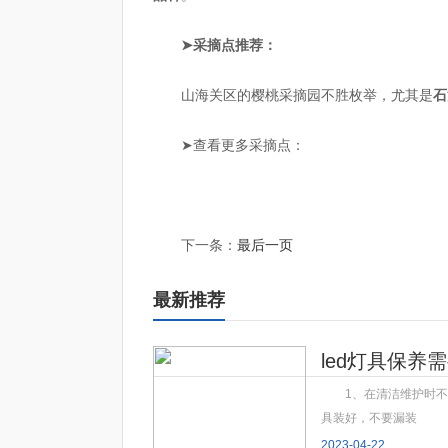
➤采摘点推荐：
山海关区的樱桃采摘园不胜枚举，尤其是
石
➤查看更多采摘点：
标签：
山海关
秦皇岛
大樱桃
下一条：
最后一页
最新推荐
led灯具保养
1、在清洁维护时
具装好，不要漏装
2023-04-22