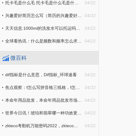
托卡毛是什么毛 托卡毛是什么毛是什么毛_天天动态
04/22
兴趣爱好简历怎么写（简历的兴趣爱好如何写）
04/22
天天信息:1000ml的洗发水可以托运吗（飞机1000ml洗发水可以托运吗）
04/22
全球看热讯：什么是频数和频率怎么求（频数和频率怎么求?）
04/22
微百科
dif指标是什么意思，Dif指标_环球速看
04/22
焦点观察：f怎么写拼音格三线格，f怎么写四线三格
04/22
本命年用品批发，本命年用品批发市场 环球热消息
04/22
世界今日讯！琥珀和翡翠哪一种功效更好，琥珀和玛瑙的区别
04/22
zkteco考勤机万能密码2022，zkteco考勤机管理员密码忘记了
04/22