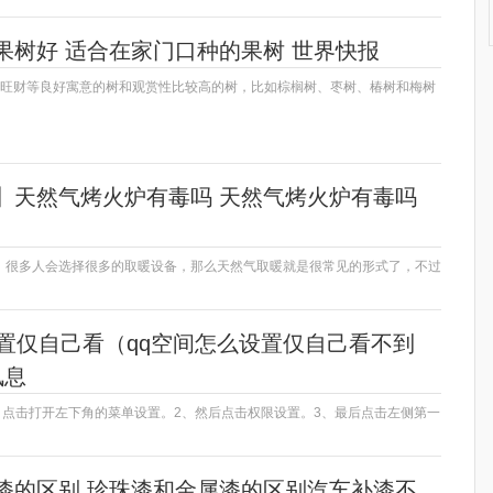
果树好 适合在家门口种的果树 世界快报
、旺财等良好寓意的树和观赏性比较高的树，比如棕榈树、枣树、椿树和梅树
】天然气烤火炉有毒吗 天然气烤火炉有毒吗
，很多人会选择很多的取暖设备，那么天然气取暖就是很常见的形式了，不过
设置仅自己看（qq空间怎么设置仅自己看不到
讯息
，点击打开左下角的菜单设置。2、然后点击权限设置。3、最后点击左侧第一
漆的区别 珍珠漆和金属漆的区别汽车补漆不