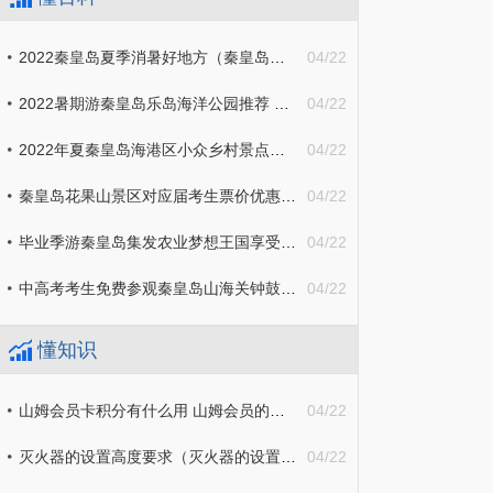
2022秦皇岛夏季消暑好地方（秦皇岛适合夏天避暑吗）
04/22
2022暑期游秦皇岛乐岛海洋公园推荐 秦皇岛欢乐海洋公园介绍
04/22
2022年夏秦皇岛海港区小众乡村景点推荐
04/22
秦皇岛花果山景区对应届考生票价优惠一览 天天观速讯
04/22
毕业季游秦皇岛集发农业梦想王国享受哪些优惠？
04/22
中高考考生免费参观秦皇岛山海关钟鼓楼攻略_环球新消息
04/22
懂知识
山姆会员卡积分有什么用 山姆会员的积分可以拿来干嘛|全球热议
04/22
灭火器的设置高度要求（灭火器的设置高度有何要求）
04/22