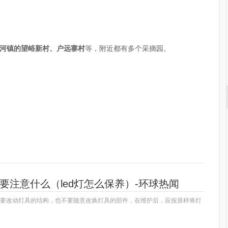
河镇的望峪新村、户远寨村
等，附近都有多个采摘园。
需要注意什么（led灯怎么保养）-环球热闻
不要改动灯具的结构，也不要随意改换灯具的部件，在维护后，应按原样将灯