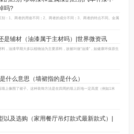
掉吗?
区别：1、两者的用途不同；2、两者的成分不同；3、两者的特点不同。金属
还是辅材（油漆属于主材吗）|世界微资讯
材料，油漆早期大多以植物油为主要原料，故被叫做“油漆”，如健康环保原生
裙是什么意思（墙裙指的是什么）
面墙上像围了裙子。这种装饰方法是在四周的墙上距地一定高度（例如1米
型以及选购（家用餐厅吊灯款式最新款式）|