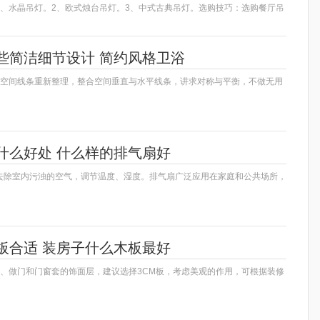
1、水晶吊灯。2、欧式烛台吊灯。3、中式古典吊灯。选购技巧：选购餐厅吊
些简洁细节设计 简约风格卫浴
将空间线条重新整理，整合空间垂直与水平线条，讲求对称与平衡，不做无用
什么好处 什么样的排气扇好
去除室内污浊的空气，调节温度、湿度。排气扇广泛应用在家庭和公共场所，
板合适 装房子什么木板最好
1、做门和门窗套的饰面层，建议选择3CM板，考虑美观的作用，可根据装修