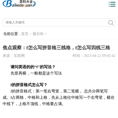
当前位置 :
首页 >
微百科 >
焦点观察：f怎么写拼音格三线格，f怎么写四线三格
来源：互联网
时间：2023-04-22 09:05:42
请问英语的的“f"的写法？
先竖再横，一般都是这个写法
f的拼音格式怎么写？
f的拼音格式：第一笔右弯竖，第二笔横 。总共分两笔写
成。f占两格，中格和上格，先从上格往中格写一个右弯竖，横在
中线下，上格不顶线，中格要占满。