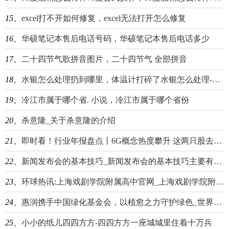
15、
excel打不开如何修复，excel无法打开怎么修复
16、
华硕笔记本售后电话号码，华硕笔记本售后电话多少
17、
二十四节气歌拼音图片，二十四节气 全部拼音
18、
水银怎么处理扔到哪里，体温计打碎了水银怎么处理-全球观热点
19、
冷江市属于哪个省. 小说，冷江市属于哪个省份
20、
杀意隆_关于杀意隆的介绍
21、
即时看！行业年报盘点丨6G概念热度攀升 这两只股去年净利同比增超150%
22、
新闻发布会的基本技巧_新闻发布会的基本技巧主要有今日更新-天天热头条
23、
环球热讯:上海戏剧学院附属高中官网_上海戏剧学院附属中学官网
24、
惠润携手中国绿化基金会，以植愈之力守护绿色_世界新视野
25、
小小的纸儿四四方方-四四方方一座城城里住着十万兵