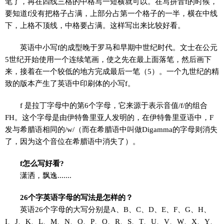
笔了，再在四线三格的中格写一短横就可以。在写拼音f的时候，
要知道f没有把格子占满，上部分占第一个格子的一半，横在中线
下，上格不顶线，中格要占满。这样写出来比较好看。
英语中小写f的成型晚于罗马和早期中世纪时代。文士在公元
5世纪开始使用一个连续笔画，使之先在最上面落笔，然后画下
来，接着在一个较低的地方完成最后一笔（5）。一个九世纪的精
致的版本产生了英语中印刷体的小写f。
f 是拉丁字母中的第6个字母，它来源于表示音值/f/的组合
FH。这个字母是由伊特鲁里亚人发明的，在伊特鲁里亚语中，F
发与希腊语相同的/w/（而在希腊语中叫做Digamma的字母则消失
了，因为这个音位在希腊语中消失了）。
f怎么写好看?
潇洒，飘逸.......
26个字英语字母的写法是怎样的？
英语26个字母的大写分别是A、B、C、D、E、F、G、H、
I、J、K、L、M、N、O、P、Q、R、S、T、U、V、W、X、Y、