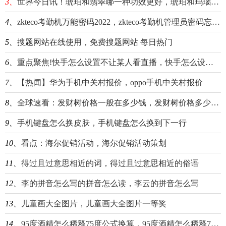
3、
世界今日讯！琥珀和翡翠哪一种功效更好，琥珀和玛瑙的区别
4、
zkteco考勤机万能密码2022，zkteco考勤机管理员密码忘记了
5、
搜题网站在线使用，免费搜题网站 每日热门
6、
重点聚焦!快手怎么设置不让某人看直播，快手怎么设置不让某人看自己的作品
7、
【热闻】华为手机中关村报价，oppo手机中关村报价
8、
全球速看：发财树价格一般在多少钱，发财树价格多少钱一盆
9、
手机键盘怎么换皮肤，手机键盘怎么换到下一行
10、
看点：海尔促销活动，海尔促销活动策划
11、
得过且过意思相近的词，得过且过意思相近的俗语
12、
李的拼音怎么写的拼音怎么读，李云的拼音怎么写
13、
儿童画大全图片，儿童画大全图片一等奖
14、
95度酒精怎么稀释75度公式换算，95度酒精怎么稀释75度用纯净水可以吗 世界头条