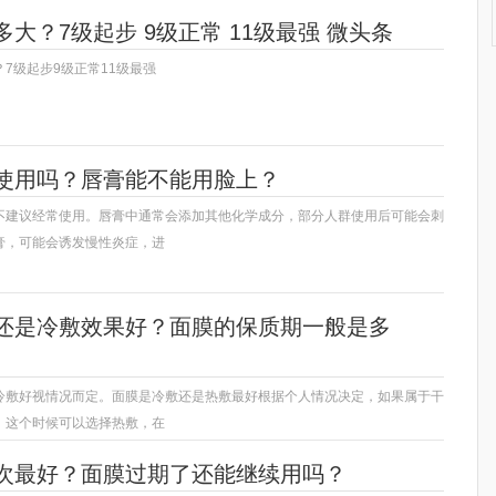
大？7级起步 9级正常 11级最强 微头条
7级起步9级正常11级最强
使用吗？唇膏能不能用脸上？
不建议经常使用。唇膏中通常会添加其他化学成分，部分人群使用后可能会刺
膏，可能会诱发慢性炎症，进
还是冷敷效果好？面膜的保质期一般是多
冷敷好视情况而定。面膜是冷敷还是热敷最好根据个人情况决定，如果属于干
，这个时候可以选择热敷，在
次最好？面膜过期了还能继续用吗？