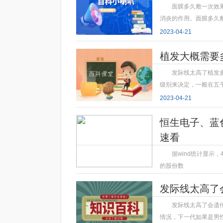
面膜多久敷一次效
消炎的作用。面膜多久
2023-04-21
植发大概需要
发际线太高了植发
级别来决定，一般在五
2023-04-21
恒生电子、蓝
速看
据wind统计显示
的股份数
2023-04-21
发际线太高了
发际线太高了会遗
情况，下一代如果是男