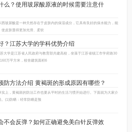
什么？使用玻尿酸原液的时候需要注意什
东西玻尿酸是一种天然存在于皮肤内的保湿成分，它具有良好的保水能力，能
，使皮肤显得更加光滑、柔软
好？江苏大学的学科优势介绍
江苏大学是江苏省人民政府与教育部共建高校，坐落于江苏省镇江市学府路30
160万平方米，校舍建筑面积6
预防方法介绍 黄褐斑的形成原因有哪些？
事实上，黄褐斑的防治工作也要从平时的生活习惯开始进行。下面就为大家介
。(1)防晒：经常防晒是预
会不会反弹？如何正确避免美白针反弹效