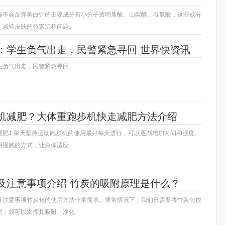
会不会反弹美白针的主要成分有小分子透明质酸、山梨醇、谷氨酸，这些成分
，减轻皮肤的色素沉积问题。
：学生负气出走，民警紧急寻回 世界快资讯
生负气出走，民警紧急寻回
机减肥？大体重跑步机快走减肥方法介绍
减肥1 每天坚持运动跑步机的使用最好每天进行，可以逐渐增加时间和强度。
用慢跑的方式，让身体适应
及注意事项介绍 竹炭的吸附原理是什么？
及注意事项竹炭包的使用方法非常简单。通常情况下，我们只需要将竹炭包放
里，就可以发挥其吸附、净化