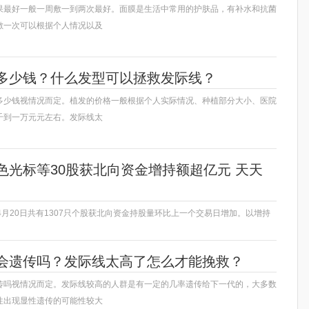
果最好一般一周敷一到两次最好。面膜是生活中常用的护肤品，有补水和抗菌
敷一次可以根据个人情况以及
多少钱？什么发型可以拯救发际线？
多少钱视情况而定。植发的价格一般根据个人实际情况、种植部分大小、医院
千到一万元元左右。发际线太
色光标等30股获北向资金增持额超亿元 天天
，4月20日共有1307只个股获北向资金持股量环比上一个交易日增加。以增持
会遗传吗？发际线太高了怎么才能挽救？
传吗视情况而定。发际线较高的人群是有一定的几率遗传给下一代的，大多数
性出现显性遗传的可能性较大