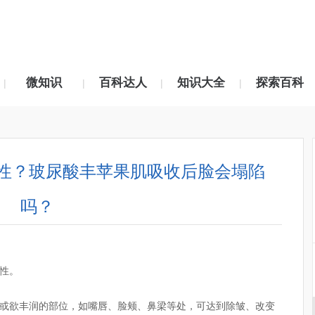
微知识
百科达人
知识大全
探索百科
|
|
|
|
性？玻尿酸丰苹果肌吸收后脸会塌陷
吗？
性。
或欲丰润的部位，如嘴唇、脸颊、鼻梁等处，可达到除皱、改变