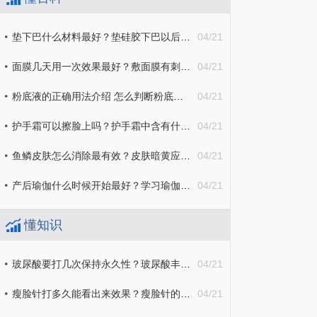
垫下巴什么材料最好？垫硅胶下巴以后容易歪吗？
04/21
面膜几天用一次效果最好？敷面膜有刺痛感正常吗？
04/21
粉底液的正确用法介绍 怎么判断粉底液有没有过期？
04/21
护手霜可以擦脸上吗？护手霜中含有什么成分不好？
04/21
鱼鳞皮肤怎么消除最有效？皮肤暗黄应该怎么办？
04/21
产后瑜伽什么时候开始最好？学习瑜伽的好处有哪些？
04/21
懂知识
玻尿酸要打几次保持永久性？玻尿酸丰苹果肌吸收后脸会塌陷吗？
04/21
瘦脸针打多久能看出来效果？瘦脸针的副作用有哪些？
04/21