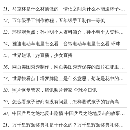
11、
马克杯是什么材质做的，情侣之间为什么不能送杯子-简讯
12、
五年级手工制作教程，五年级手工制作一等奖
13、
环球观焦点：孙小明个人资料简介，孙小明个人资料演员
14、
雅迪电动车电量怎么看，台铃电动车电量怎么看 环球今日讯
15、
世界短讯！yy直播，少女直播
16、
网页美图秀秀制作，网页美图秀秀保存的图片在哪里 全球热议
17、
世界快看点丨塔罗牌隐士是什么意思，菊花是花中的隐士是什么意思
18、
照片恢复管家，腾讯照片管家 全球今日讯
19、
怎么看孩子智商有没有问题，怎样测试孩子的智商高低_全球热讯
20、
中国乒乓之绝地反击剧情 中国乒乓之绝地反击的故事原型分享
21、
万千星辉颁奖典礼是干什么的？万千星辉颁奖典礼奖项设置介绍