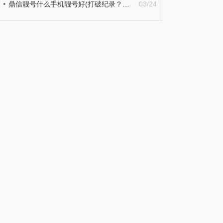
鼎信靓号什么手机靓号好(打破纪录？联通靓号15666666666起拍价高达1366万元)
03/24