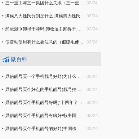
三一重工与三一集团什么关系（三一重工和三一集团什么关系）
03/24
满族八大姓氏分别是什么 满族四大姓氏
03/24
卸妆湿巾卸得干净吗 卸妆湿巾卸得干净吗女生
03/24
假睫毛使用有什么要注意的（假睫毛使用有什么要注意的问题）
03/24
微百科
鼎信靓号买一个手机靓号好处(为什么手机靓号价值只升不降？（深度好文）)
03/24
鼎信靓号买个好点的手机靓号(靓号拍卖背后：8个“7”连号拍出391万，9个“6”连号1366万起拍)
03/24
鼎信靓号买个手机靓号好吗(“十四年了，我们的手机号码没敢换过”)
03/24
鼎信靓号买个手机靓号有啥好处(中国移动10年没换号，老用户可享3大“特权”！终于良心了)
03/24
鼎信靓号买个手机靓号的好处(中国移动2个珍贵号段，被称“老板号”、“古董号”，你有吗？)
03/24