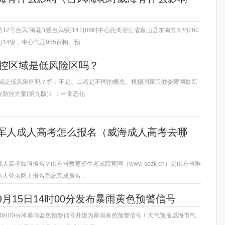
12号台风“梅花”(强台风级)14日06时中心距离浙江省象山县东南方向约260
14级，中心气压955百帕。预
​防控区域是低风​险区吗？
控区域是低风险区吗？答：不是。二者是不同的概念。根据国家卫健委官网最新
防控方案(第九版)》：☞常态化
军人成人高考怎么报名（威海成人高考去哪
人高考如何报名？山东省教育招生考试院官网（www sdzk cn）是山东省唯
本人登录网上报名系统完成报名，
月15日14时00分发布暴雨黄色预警信号
14时00分将暴雨蓝色预警信号升级为暴雨黄色预警信号！天气预报威海市气