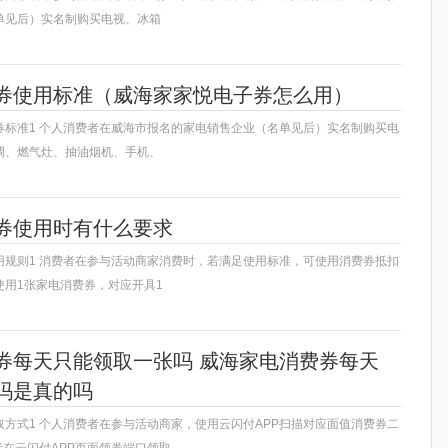
单见后）实名制购买电视、冰箱
券使用标准（威海家家悦电子券怎么用）
券标准1 个人消费者在威海市报名的家电销售企业（名单见后）实名制购买电
调、燃气灶、抽油烟机、手机、
券使用时有什么要求
用规则1 消费者在参与活动商家消费时，若满足使用标准，可使用消费券抵扣
使用1张家电消费券，对应开具1
券每天只能领取一张吗 威海家电消费券每天
吗是真的吗
方式1 个人消费者在参与活动商家，使用云闪付APP扫描对应面值消费券二
者在云闪付APP页面领券端口领取