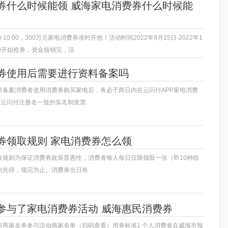
券什么时候能领 威海家电消费券什么时候能
午10:00，300万元家电消费券准时开抢！活动时间2022年9月15日-2022年1
00开始抢券，资金核销完，活
券使用后需要进行资料备案吗
料备案消费者使用消费券购买家电后，务必于两日内在云闪付APP家电消费
与云闪付注册名一致的实名制发票
券领取规则 家电消费券怎么领
取规则为保证消费券政策普惠性，消费者每人每日仅限领取一张（即10种组
到先得，领完为止。消费券当日有
参与了家电消费券活动 威海惠民消费券
与商家名单参与活动商家名单（扫码查看）用券标准1 个人消费者在威海市报