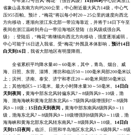
今年第12号台风“梅花”（强台风级）
14日06时
中心距离浙江
省象山县东南方向约260公里，中心附近最大风力14级，中心气
压955百帕。预计，“梅花”将以每小时20～25公里的速度向西北
方向移动，逐渐向浙江东北部一带沿海靠近，并将于14日下午至
夜间在浙江温岭到舟山一带沿海地区登陆（台风级或强台风
级）；登陆后，“梅花”将继续向西北方向移动，强度逐渐减弱，
中心可能于16日进入我省。受“梅花”外围及本体影响，
预计14日
白天到16日
，我省大部地区有明显降雨。
全省累积平均降水量40～60毫米，其中，青岛、烟台、威
海、日照、东营、淄博、潍坊和临沂50～100毫米局部200毫米以
上；滨州、济南、泰安、济宁和枣庄20～40毫米局部50毫米以
上；其他地区5～15毫米。最大小时降水量30～50毫米。
14日白
天到夜间，
黄海中部东北风转偏东风7～8级阵风9～10级，渤
海、渤海海峡和黄海北部东北风6～7级阵风8级增强到7～8级阵
风9～10级；
15日白天到夜间，
黄海中部东南风8级阵风9～11
级，渤海东北风7～8级阵风9～10级增强到8级阵风9～11级，渤
海海峡和黄海北部东北风转东南风7～8级阵风9～10级。
14日白
天到15日夜间，
临沂、日照和半岛地区东北风5～6级阵风7～8级