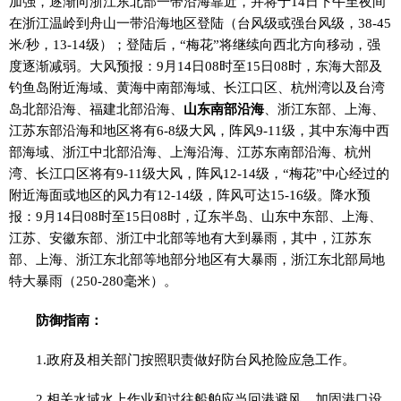
加强，逐渐向浙江东北部一带沿海靠近，并将于14日下午至夜间
在浙江温岭到舟山一带沿海地区登陆（台风级或强台风级，38-45
米/秒，13-14级）；登陆后，“梅花”将继续向西北方向移动，强
度逐渐减弱。大风预报：9月14日08时至15日08时，东海大部及
钓鱼岛附近海域、黄海中南部海域、长江口区、杭州湾以及台湾
岛北部沿海、福建北部沿海、
山东南部沿海
、浙江东部、上海、
江苏东部沿海和地区将有6-8级大风，阵风9-11级，其中东海中西
部海域、浙江中北部沿海、上海沿海、江苏东南部沿海、杭州
湾、长江口区将有9-11级大风，阵风12-14级，“梅花”中心经过的
附近海面或地区的风力有12-14级，阵风可达15-16级。降水预
报：9月14日08时至15日08时，辽东半岛、山东中东部、上海、
江苏、安徽东部、浙江中北部等地有大到暴雨，其中，江苏东
部、上海、浙江东北部等地部分地区有大暴雨，浙江东北部局地
特大暴雨（250-280毫米）。
防御指南：
1.政府及相关部门按照职责做好防台风抢险应急工作。
2.相关水域水上作业和过往船舶应当回港避风，加固港口设