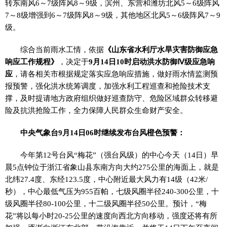
转东南风6～7级阵风8～9级，滨州、东营和潍坊北风5～6级阵风
7～8级增强到6～7级阵风8～9级，其他地区北风5～6级阵风7～9
级。
综合当前雨水工情，依据
《山东省水利厅水旱灾害防御应急
响应工作规程》
，决定于
9月14日10时启动洪水防御Ⅳ级应急响
应
，请各相关市根据规定落实应急响应措施，做好雨水情监测预
报预警，强化洪水统筹调度，加强水利工程巡查和抢险技术支
撑，及时提请地方政府组织做好巡查防守、危险区域群众转移避
险及抗洪抢险工作，全力保障人民群众生命财产安全。
中央气象台9月14日06时继续发布台风橙色预警：
今年第12号台风“梅花”（强台风级）的中心今天（14日）早
晨5点钟位于浙江省象山县东南方向大约275公里的海面上，就是
北纬27.4度、东经123.5度，中心附近最大风力有14级（42米/
秒），中心最低气压为955百帕，七级风圈半径240-300公里，十
级风圈半径80-100公里，十二级风圈半径50公里。预计，“梅
花”将以每小时20-25公里的速度向西北方向移动，强度还将有所