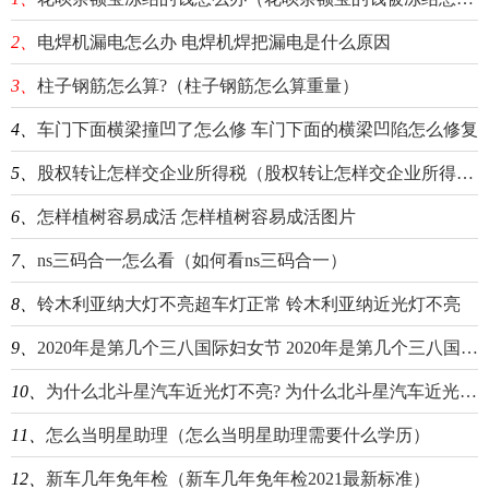
2、
电焊机漏电怎么办 电焊机焊把漏电是什么原因
3、
柱子钢筋怎么算?（柱子钢筋怎么算重量）
4、
车门下面横梁撞凹了怎么修 车门下面的横梁凹陷怎么修复
5、
股权转让怎样交企业所得税（股权转让怎样交企业所得税和增值税）
6、
怎样植树容易成活 怎样植树容易成活图片
7、
ns三码合一怎么看（如何看ns三码合一）
8、
铃木利亚纳大灯不亮超车灯正常 铃木利亚纳近光灯不亮
9、
2020年是第几个三八国际妇女节 2020年是第几个三八国际妇女节
10、
为什么北斗星汽车近光灯不亮? 为什么北斗星汽车近光灯不亮了
11、
怎么当明星助理（怎么当明星助理需要什么学历）
12、
新车几年免年检（新车几年免年检2021最新标准）