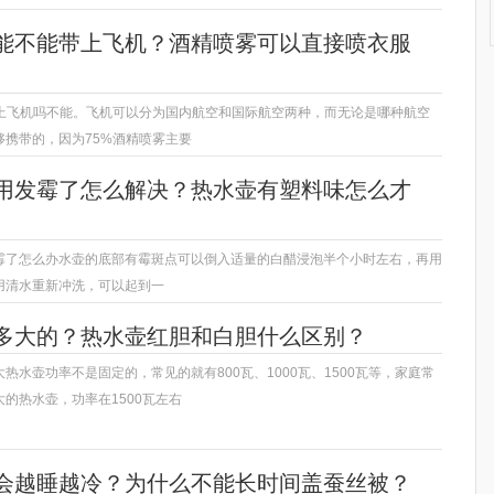
雾能不能带上飞机？酒精喷雾可以直接喷衣服
带上飞机吗不能。飞机可以分为国内航空和国际航空两种，而无论是哪种航空
够携带的，因为75%酒精喷雾主要
用发霉了怎么解决？热水壶有塑料味怎么才
霉了怎么办水壶的底部有霉斑点可以倒入适量的白醋浸泡半个小时左右，再用
用清水重新冲洗，可以起到一
多大的？热水壶红胆和白胆什么区别？
热水壶功率不是固定的，常见的就有800瓦、1000瓦、1500瓦等，家庭常
的热水壶，功率在1500瓦左右
会越睡越冷？为什么不能长时间盖蚕丝被？