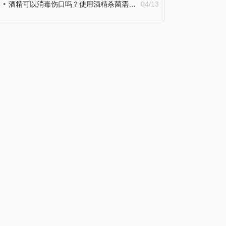
酒精可以消毒伤口吗？使用酒精杀菌需要停留多长时间？
04/13