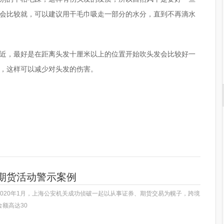
会比较就，可以建议用干毛巾吸走一部分的水分，直到不再滴水
近，最好是在距离头发十厘米以上的位置开始吹头发会比较好一
，这样可以减少对头发的伤害。
圆嘴有什么区别
干枯毛躁
出风密度
期货活动警示案例
020年1月，上海公安机关成功侦破一起以从事证券、期货交易为幌子，跨境
额高达30