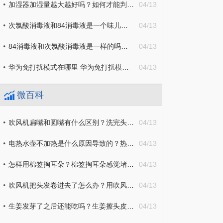
加湿器加湿量越大越好吗？如何才能判断房间是否需要加湿？
04/13
次氯酸消毒液和84消毒液是一个味儿吗？次氯酸消毒液和酒精消毒液哪个好？
04/13
84消毒液和次氯酸消毒液是一样的吗？84消毒液一瓶盖需要兑多少水？
04/13
华为免打扰模式在哪里 华为免打扰模式在哪里设置
04/13
微百科
吹风机扁嘴和圆嘴有什么区别？洗完头用吹风机吹头发好还是自然干好？
04/13
电热水壶不加热是什么原因导致的？热水壶第一次使用前应该怎么用？
04/13
怎样用棉签掏耳朵？棉签掏耳朵感觉堵住了应该怎么办？
04/13
吹风机把头发卷进去了怎么办？用吹风机吹头发会导致脱发吗？
04/13
生姜发芽了之后还能吃吗？生姜擦头皮可以促进生发吗？
04/13