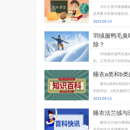
为什么蚕丝被越睡
使用夏天的蚕丝被的话
2023-04-13
羽绒服鸭毛臭
除？
羽绒服有股鸭毛臭
的。正常情况下好的羽
2023-04-13
睡衣a类和b
睡衣a类和b类的
的纺织品，b类衣服指
2023-04-13
睡衣法兰绒与
睡衣法兰绒与珊瑚
共同的优点是保暖性强