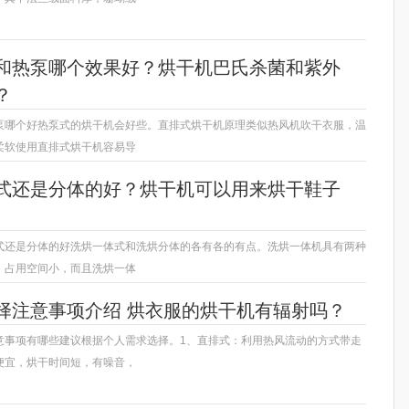
和热泵哪个效果好？烘干机巴氏杀菌和紫外
？
泵哪个好热泵式的烘干机会好些。直排式烘干机原理类似热风机吹干衣服，温
柔软使用直排式烘干机容易导
式还是分体的好？烘干机可以用来烘干鞋子
式还是分体的好洗烘一体式和洗烘分体的各有各的有点。洗烘一体机具有两种
，占用空间小，而且洗烘一体
择注意事项介绍 烘衣服的烘干机有辐射吗？
意事项有哪些建议根据个人需求选择。1、直排式：利用热风流动的方式带走
便宜，烘干时间短，有噪音，