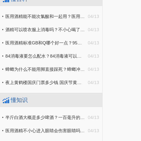
医用酒精能不能次氯酸和一起用？医用酒精可以直接喷在食物上消毒吗？
04/13
酒精可以喷衣服上消毒吗？不小心喝了医用酒精应该怎么处理？
04/13
医用酒精标准GB和Q哪个好一点？95的医用酒精怎么稀释配成75的？
04/13
84消毒液要怎么配水？84消毒液可以和洗衣粉一起用吗？
04/13
蟑螂为什么不能用脚直接踩死？蟑螂冲进马桶会继续繁衍吗？
04/13
夜上黄鹤楼国庆门票多少钱 国庆节黄鹤楼要门票吗
04/13
懂知识
半斤白酒大概是多少啤酒？一百毫升的白酒有几两？
04/13
医用酒精不小心进入眼睛会伤害眼睛吗？白酒兑水可以当酒精用吗？
04/13