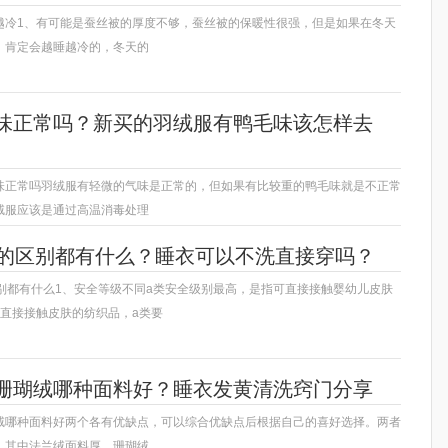
越冷1、有可能是蚕丝被的厚度不够，蚕丝被的保暖性很强，但是如果在冬天
，肯定会越睡越冷的，冬天的
味正常吗？新买的羽绒服有鸭毛味该怎样去
味正常吗羽绒服有轻微的气味是正常的，但如果有比较重的鸭毛味就是不正常
绒服应该是通过高温消毒处理
类的区别都有什么？睡衣可以不洗直接穿吗？
区别都有什么1、安全等级不同a类安全级别最高，是指可直接接触婴幼儿皮肤
可直接接触皮肤的纺织品，a类要
珊瑚绒哪种面料好？睡衣发黄清洗窍门分享
绒哪种面料好两个各有优缺点，可以综合优缺点后根据自己的喜好选择。两者
。其中法兰绒面料厚，珊瑚绒