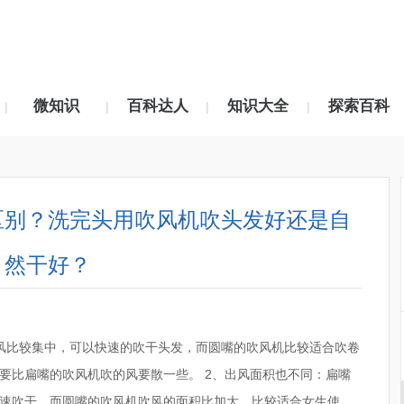
微知识
百科达人
知识大全
探索百科
|
|
|
|
区别？洗完头用吹风机吹头发好还是自
然干好？
风比较集中，可以快速的吹干头发，而圆嘴的吹风机比较适合吹卷
要比扁嘴的吹风机吹的风要散一些。 2、出风面积也不同：扁嘴
速吹干，而圆嘴的吹风机吹风的面积比加大，比较适合女生使