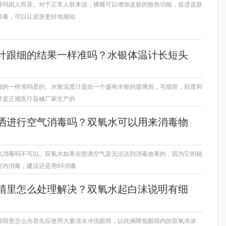
量吗因人而异。对于正常人群来说，裸睡可以增加皮肤的散热功能，促进皮肤
排毒，可以让皮肤更好地感知
计跟细的结果一样准吗？水银体温计长短头
细的一样准吗是的。水银温度计是由一个盛有水银的玻璃泡，毛细管，刻度和
要是正规医疗器械厂家生产的
洒进行空气消毒吗？双氧水可以用来消毒物
气消毒吗不可以。双氧水如果在喷洒空气是无法达到消毒效果的，因为它的稳
室内消毒，建议还是用84消毒
睛里怎么处理解决？双氧水起白沫说明有细
眼睛里怎么办首先应使用大量清水冲洗眼睛，以此俩降低眼睛内的双氧水浓