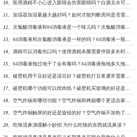
10、
医用酒精不小心进入眼睛会伤害眼睛吗？白酒兑水可以当酒精用吗？
11、
加湿器加湿量越大越好吗？如何才能判断房间是否需要加湿？
12、
次氯酸消毒液和84消毒液是一个味儿吗？次氯酸消毒液和酒精消毒液哪个好？
13、
84消毒液和次氯酸消毒液是一样的吗？84消毒液一瓶盖需要兑多少水？
14、
酒精可以消毒伤口吗？使用酒精杀菌需要停留多长时间？
15、
84消毒液拖过地干了会有毒吗？84消毒液拖地多久拖一次比较合适？
16、
破壁机用干豆好还是湿豆好？破壁机打豆浆通常需要多长时间？
17、
破壁机哪个功能可以绞肉馅？破壁机买玻璃的好还是不锈钢的好？
18、
空气炸锅有哪些功能？空气炸锅和烤箱哪个更适合家用？
19、
空气炸锅触屏的好还是旋钮的好？空气炸锅不加热了可能是什么原因？
20、
吃辣流鼻涕缓解小妙招 为什么吃辣的东西就流鼻涕？