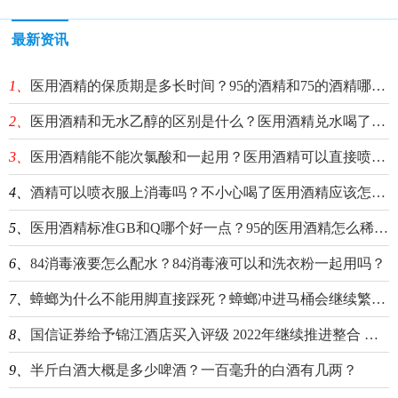
最新资讯
1、
医用酒精的保质期是多长时间？95的酒精和75的酒精哪个消毒效果比较好？
2、
医用酒精和无水乙醇的区别是什么？医用酒精兑水喝了会怎么样？
3、
医用酒精能不能次氯酸和一起用？医用酒精可以直接喷在食物上消毒吗？
4、
酒精可以喷衣服上消毒吗？不小心喝了医用酒精应该怎么处理？
5、
医用酒精标准GB和Q哪个好一点？95的医用酒精怎么稀释配成75的？
6、
84消毒液要怎么配水？84消毒液可以和洗衣粉一起用吗？
7、
蟑螂为什么不能用脚直接踩死？蟑螂冲进马桶会继续繁衍吗？
8、
国信证券给予锦江酒店买入评级 2022年继续推进整合 期待2023年全面复苏成长
9、
半斤白酒大概是多少啤酒？一百毫升的白酒有几两？