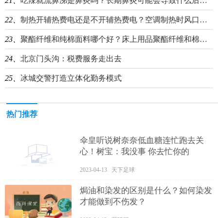
21、
吃辣就流鼻涕是鼻炎吗？长期鼻炎可能会导致什么后果？
22、
制热开辅热费电还是不开辅热费电？空调制热时风口应该向上还是向下？
23、
聚酯纤维和纯棉面料哪个好？床上用品聚酯纤维和棉面料哪个好？
24、
北京门头沟：税费服务走出去
25、
冰城交警打造立体化勤务模式
热门推荐
伞皇听说树奈奈低血糖连忙跑去关
心！树宝：我没事 你去忙你的
2023-04-13 天下足球
焗油和染发的区别是什么？如何染发
才能做到不伤发？