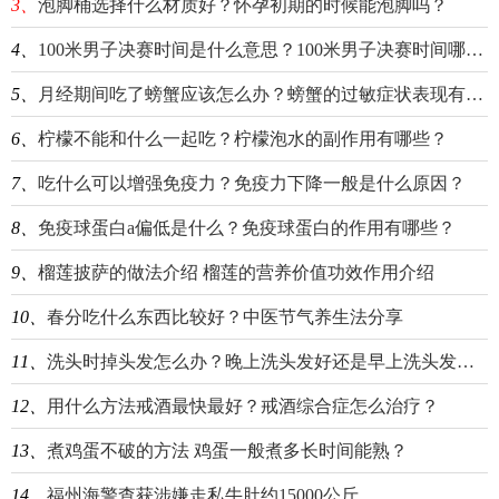
3、
泡脚桶选择什么材质好？怀孕初期的时候能泡脚吗？
4、
100米男子决赛时间是什么意思？100米男子决赛时间哪个台？
5、
月经期间吃了螃蟹应该怎么办？螃蟹的过敏症状表现有哪些？
6、
柠檬不能和什么一起吃？柠檬泡水的副作用有哪些？
7、
吃什么可以增强免疫力？免疫力下降一般是什么原因？
8、
免疫球蛋白a偏低是什么？免疫球蛋白的作用有哪些？
9、
榴莲披萨的做法介绍 榴莲的营养价值功效作用介绍
10、
春分吃什么东西比较好？中医节气养生法分享
11、
洗头时掉头发怎么办？晚上洗头发好还是早上洗头发好？
12、
用什么方法戒酒最快最好？戒酒综合症怎么治疗？
13、
煮鸡蛋不破的方法 鸡蛋一般煮多长时间能熟？
14、
福州海警查获涉嫌走私牛肚约15000公斤