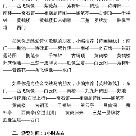
门——岳飞铜像——紫薇苑——落梅轩——鹅池——诗碑廊——
南楼——奇石馆——崔颢题诗图——搁笔亭——古铜顶——千禧
钟——黄鹤楼——黄鹤楼归来铜雕——三楚一屡牌坊——胜像宝
塔——西门
如果你是酷爱诗词歌赋的朋友，小编推荐【诗画游线】：南
门——鹅池——诗碑廊——紫竹院——南楼——奇石馆——崔颢
题诗图——搁笔亭——千禧钟——古铜顶——黄鹤楼——黄鹤楼
归来铜雕——三楚一屡牌坊——胜像宝塔——白云阁——落梅轩
——紫薇苑——岳飞铜像——东门
如果你是向往金戈铁马的朋友，小编推荐【英雄游线】：东
门——岳飞铜像——白云阁——南楼——九九归鹤图——鹅池
——诗碑廊(右拐上行)——奇石馆——崔颢题诗图——搁笔亭
——黄鹤楼——古铜顶——千禧钟——留云亭——吕仙洞——费
袆亭——西爽亭(穿过山洞)——黄鹤归来——三楚一屡牌坊——
胜像宝塔——西门
二、游览时间：1小时左右