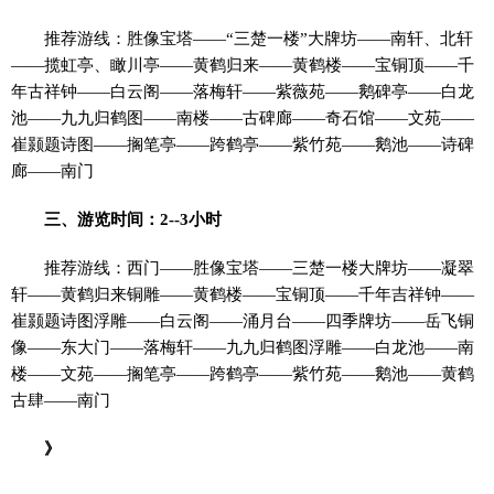
推荐游线：胜像宝塔——“三楚一楼”大牌坊——南轩、北轩
——揽虹亭、瞰川亭——黄鹤归来——黄鹤楼——宝铜顶——千
年古祥钟——白云阁——落梅轩——紫薇苑——鹅碑亭——白龙
池——九九归鹤图——南楼——古碑廊——奇石馆——文苑——
崔颢题诗图——搁笔亭——跨鹤亭——紫竹苑——鹅池——诗碑
廊——南门
三、游览时间：2--3小时
推荐游线：西门——胜像宝塔——三楚一楼大牌坊——凝翠
轩——黄鹤归来铜雕——黄鹤楼——宝铜顶——千年吉祥钟——
崔颢题诗图浮雕——白云阁——涌月台——四季牌坊——岳飞铜
像——东大门——落梅轩——九九归鹤图浮雕——白龙池——南
楼——文苑——搁笔亭——跨鹤亭——紫竹苑——鹅池——黄鹤
古肆——南门
》