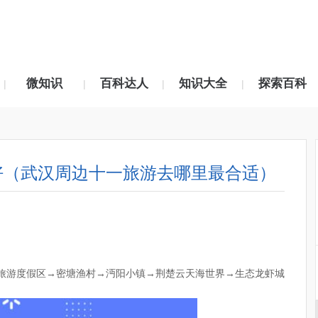
微知识
百科达人
知识大全
探索百科
|
|
|
|
好（武汉周边十一旅游去哪里最合适）
湖旅游度假区→密塘渔村→沔阳小镇→荆楚云天海世界→生态龙虾城