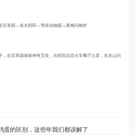
时珍百草园→袁夫稻田→鄂东动物园→黄梅问梅村
离子，在百草园体验神奇艾灸，在稻田品尝火车餐厅土菜，在东山问
鸡蛋的区别，这些年我们都误解了