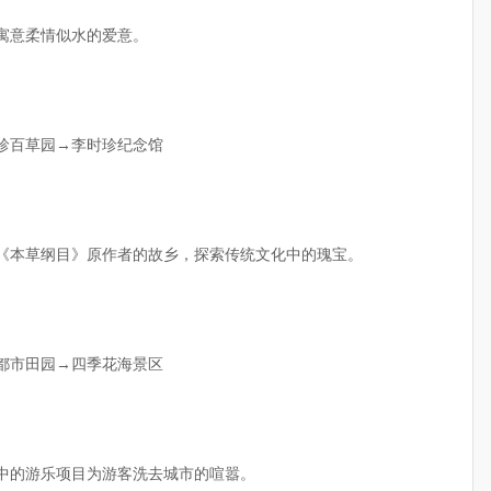
，寓意柔情似水的爱意。
时珍百草园→李时珍纪念馆
的《本草纲目》原作者的故乡，探索传统文化中的瑰宝。
薇都市田园→四季花海景区
然中的游乐项目为游客洗去城市的喧嚣。