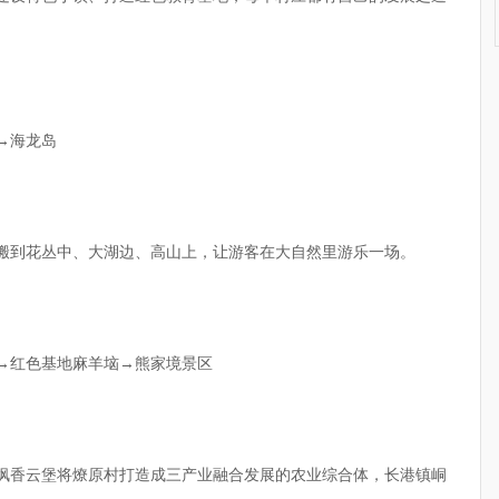
→海龙岛
施搬到花丛中、大湖边、高山上，让游客在大自然里游乐一场。
区→红色基地麻羊垴→熊家境景区
，枫香云堡将燎原村打造成三产业融合发展的农业综合体，长港镇峒