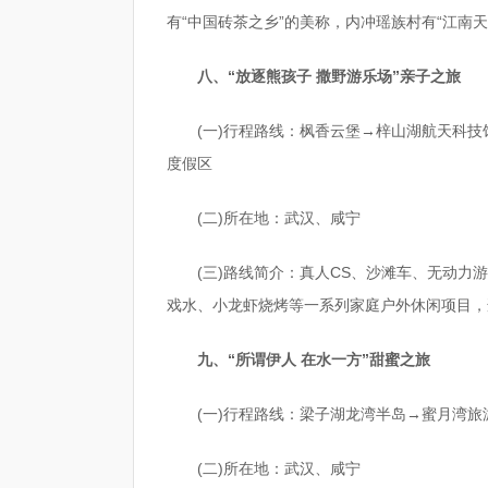
有“中国砖茶之乡”的美称，内冲瑶族村有“江南天
八、“放逐熊孩子 撒野游乐场”亲子之旅
(一)行程路线：枫香云堡→梓山湖航天科
度假区
(二)所在地：武汉、咸宁
(三)路线简介：真人CS、沙滩车、无动
戏水、小龙虾烧烤等一系列家庭户外休闲项目，
九、“所谓伊人 在水一方”甜蜜之旅
(一)行程路线：梁子湖龙湾半岛→蜜月湾
(二)所在地：武汉、咸宁