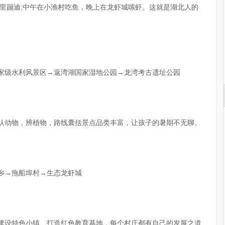
里蹦迪;中午在小渔村吃鱼，晚上在龙虾城嗦虾。这就是湖北人的
国家级水利风景区→返湾湖国家湿地公园→龙湾考古遗址公园
，认动物，辨植物，路线囊括景点品类丰富，让孩子的暑期不无聊。
水乡→拖船埠村→生态龙虾城
上建设特色小镇、打造红色教育基地，每个村庄都有自己的发展之道