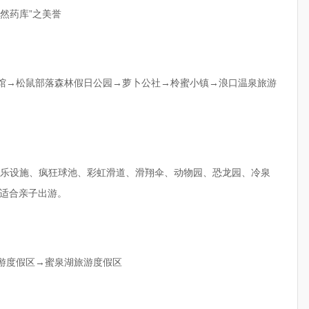
然药库”之美誉
技馆→松鼠部落森林假日公园→萝卜公社→柃蜜小镇→浪口温泉旅游
力游乐设施、疯狂球池、彩虹滑道、滑翔伞、动物园、恐龙园、冷泉
适合亲子出游。
旅游度假区→蜜泉湖旅游度假区