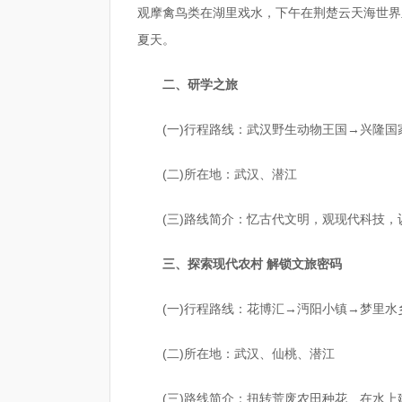
观摩禽鸟类在湖里戏水，下午在荆楚云天海世界
夏天。
二、研学之旅
(一)行程路线：武汉野生动物王国→兴隆
(二)所在地：武汉、潜江
(三)路线简介：忆古代文明，观现代科技
三、探索现代农村 解锁文旅密码
(一)行程路线：花博汇→沔阳小镇→梦里
(二)所在地：武汉、仙桃、潜江
(三)路线简介：扭转荒废农田种花、在水