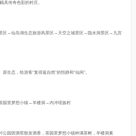
颇具传奇色彩的村庄。
廊景区→仙岛湖生态旅游风景区→天空之城景区→隐水洞景区→九宫
、原生态，给游客“复得返自然”的恬静和“仙闲”。
→茶园里梦想小镇→羊楼洞→内冲瑶族村
乡村公园因酒窖散发酒香，茶园里梦想小镇种满茶树，羊楼洞素