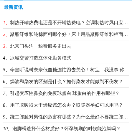
最新资讯
1、
制热开辅热费电还是不开辅热费电？空调制热时风口应该向上还是向下？
2、
聚酯纤维和纯棉面料哪个好？床上用品聚酯纤维和棉面料哪个好？
3、
北京门头沟：税费服务走出去
4、
冰城交警打造立体化勤务模式
5、
伞皇听说树奈奈低血糖连忙跑去关心！树宝：我没事 你去忙你的
6、
焗油和染发的区别是什么？如何染发才能做到不伤发？
7、
引起变应性鼻炎的免疫球蛋白 球蛋白的作用有哪些？
8、
用了取暖器太干燥应该怎么办？取暖器孕妇可以用吗？
9、
跷二郎腿对男性的危害有哪些？为什么最好不要跷二郎腿？
10、
泡脚桶选择什么材质好？怀孕初期的时候能泡脚吗？