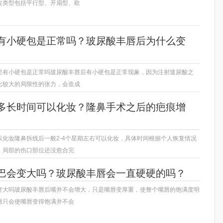
皮类型包括平行型、开扇型、欧
有小硬包是正常吗？玻尿酸丰唇后为什么变
里有小硬包是正常吗玻尿酸丰唇后有小硬包是正常现象，因为注射玻尿酸之
比较大的局限性的张力，会造成
多长时间可以化妆？隆鼻手术之后的疤痕增
以化妆隆鼻拆线后一般2-4个星期左右可以化妆，具体时间根据个人恢复情况
，局部的伤口部位还没愈合完
巴会变大吗？玻尿酸丰唇会一直硬硬的吗？
变大吗玻尿酸丰唇后嘴并不会增大，只是嘴唇变厚重，使整个嘴唇的饱满度明
唇只会使嘴唇变得饱满并不会