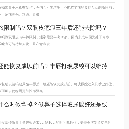
食物隆鼻手术都有创伤，创伤会引发增生，不能吃辛辣的食物以及刺激性的，
锅、麻辣香锅、辣椒、青椒、
么限制吗？双眼皮疤痕三年后还能去除吗？
制吗做双眼皮有年龄限制，通常需要年满18岁。因为未成年因为处于青春
眼睑有可能持续变化，且在青春发
还能恢复成以前吗？丰唇打玻尿酸可以维持
恢复成以前吗玻尿酸丰唇后一般还能恢复成以前。将玻尿酸注入到嘴巴部位，
从而可以使嘴唇更加性感漂亮
什么时候拿掉？做鼻子选择玻尿酸好还是线
时候拿掉做鼻子鼻夹板通常5天到10天的时间能拆掉，要根据恢复情况来判