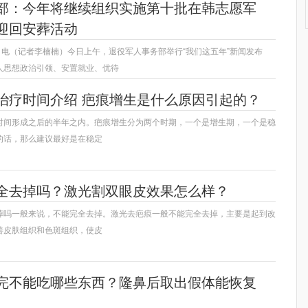
部：今年将继续组织实施第十批在韩志愿军
迎回安葬活动
日电（记者李楠楠）今日上午，退役军人事务部举行“我们这五年”新闻发布
人思想政治引领、安置就业、优待
治疗时间介绍 疤痕增生是什么原因引起的？
时间形成之后的半年之内。疤痕增生分为两个时期，一个是增生期，一个是稳
的话，那么建议最好是在稳定
全去掉吗？激光割双眼皮效果怎么样？
掉吗一般来说，不能完全去掉。激光去疤痕一般不能完全去掉，主要是起到改
善皮肤组织和色斑组织，使皮
完不能吃哪些东西？隆鼻后取出假体能恢复