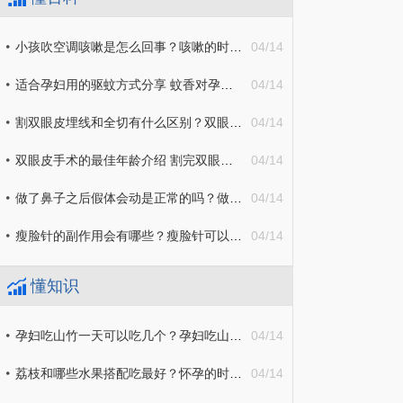
小孩吹空调咳嗽是怎么回事？咳嗽的时候可以吃蛋黄吗？
04/14
适合孕妇用的驱蚊方式分享 蚊香对孕妇身体有伤害吗？
04/14
割双眼皮埋线和全切有什么区别？双眼皮疤痕松解是什么？
04/14
双眼皮手术的最佳年龄介绍 割完双眼皮一深一浅应该怎么办？
04/14
做了鼻子之后假体会动是正常的吗？做鼻子哪种方法方式最安全永久？
04/14
瘦脸针的副作用会有哪些？瘦脸针可以瘦咬肌吗？
04/14
懂知识
孕妇吃山竹一天可以吃几个？孕妇吃山竹对胎儿有什么好处？
04/14
荔枝和哪些水果搭配吃最好？怀孕的时候能吃荔枝吗？
04/14