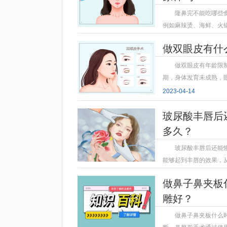
隆鼻完不能吃哪些
例如麻辣烫、海鲜、火
2023-04-14
做双眼皮有什
做双眼皮有年龄限
期，身体发育未成熟，
2023-04-14
玻尿酸丰唇后
多久？
玻尿酸丰唇后还能
能够起到丰唇的效果，
2023-04-14
做鼻子鼻夹板
雕好？
做鼻子鼻夹板什么