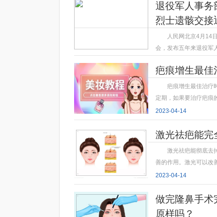
退役军人事务
烈士遗骸交接
人民网北京4月14
会，发布五年来退役军
2023-04-14
疤痕增生最佳
疤痕增生最佳治疗
定期，如果要治疗疤痕
2023-04-14
激光祛疤能完
激光祛疤能彻底去
善的作用。激光可以改
2023-04-14
做完隆鼻手术
原样吗？