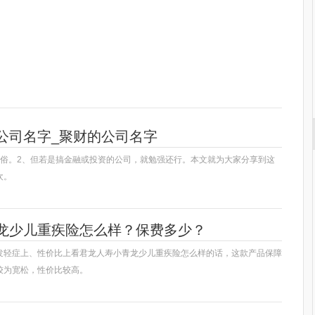
一起吃
蔬菜食用
营养补充
公司名字_聚财的公司名字
点俗。2、但若是搞金融或投资的公司，就勉强还行。本文就为大家分享到这
欢。
龙少儿重疾险怎么样？保费多少？
发轻症上、性价比上看君龙人寿小青龙少儿重疾险怎么样的话，这款产品保障
较为宽松，性价比较高。