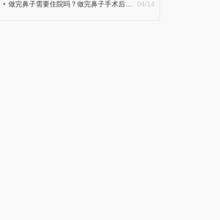
做完鼻子需要住院吗？做完鼻子手术后有啥忌口的？
04/14