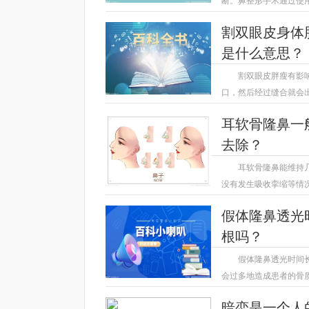
断。鼻整形手术通过使
2023-04-14
割双眼皮身体
是什么意思？
割双眼皮胖瘦有影
口，然后经过缝合就会
2023-04-14
耳软骨隆鼻一
去除？
耳软骨隆鼻能维持
没有发生吸收挛缩等情
2023-04-14
假体隆鼻透光
根吗？
假体隆鼻透光时间
会过多地造成患者的骨
2023-04-14
暗恋是一个人