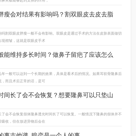
用鼻夹板能够起到支撑的作用，
胖瘦会对结果有影响吗？割双眼皮去皮去脂
响吗割双眼皮胖瘦一般不会有影响。双眼皮是通过手术的方法在皮肤表面做切
出现褶皱，这就是双眼皮手术
般能维持多长时间？做鼻子留疤了应该怎么
几年一般可以达到一个长期的效果，具体是看术后的情况。如果耳软骨隆鼻后
况，而且术后正常的话，是可
时间长了会不会恢复？想要隆鼻可以只垫山
长了会不会恢复假体隆鼻透光时间长了可以恢复。一般情况下隆鼻的假体并不
质吸收，但在放进异物后会在
的事吉他谱_暗恋是一个人的事