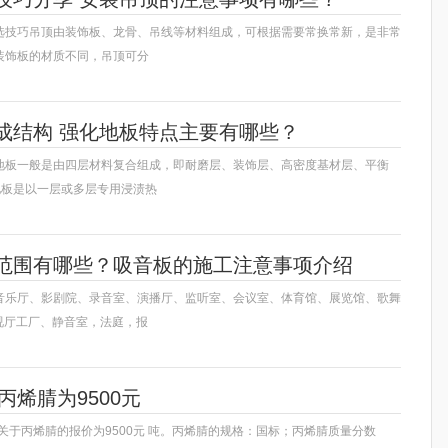
选技巧吊顶由装饰板、龙骨、吊线等材料组成，可根据需要常换常新，是非常
装饰板的材质不同，吊顶可分
成结构 强化地板特点主要有哪些？
地板一般是由四层材料复合组成，即耐磨层、装饰层、高密度基材层、平衡
地板是以一层或多层专用浸渍热
范围有哪些？吸音板的施工注意事项介绍
音乐厅、影剧院、录音室、演播厅、监听室、会议室、体育馆、展览馆、歌舞
视厅工厂、静音室，法庭，报
丙烯腈为9500元
于丙烯腈的报价为9500元 吨。丙烯腈的规格：国标；丙烯腈质量分数