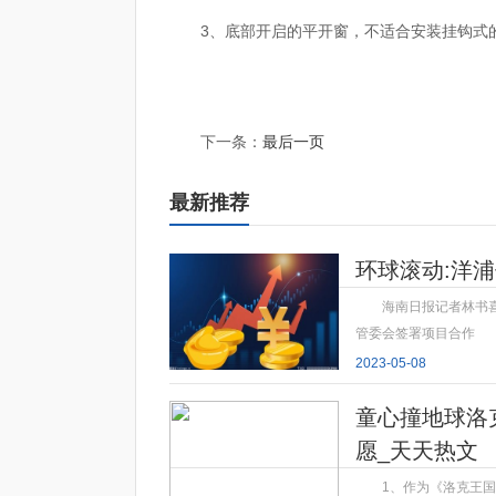
3、底部开启的平开窗，不适合安装挂钩式
标签：
隐形纱窗是做什么的
隐形纱窗的应用范围
下一条：
最后一页
最新推荐
环球滚动:洋
海南日报记者林书
管委会签署项目合作
2023-05-08
童心撞地球洛
愿_天天热文
1、作为《洛克王