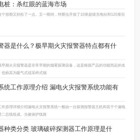
电桩：杀红眼的蓝海市场
个假期又轻松了一点。五一期间，特斯拉开放了10座超级充电站和120座目
警器是什么？极早期火灾报警器特点都有什
极早期火灾报警器是非常早期的烟雾探测设备，这是根据产品的功能而起的名
，也称其为吸气式或采样式烟
系统工作原理介绍 漏电火灾报警系统功能有
工作原理详细介绍漏电火灾报警系统一般由一台探测报警器主机和若干个漏电
经二总线组成。当被保护线路
器种类分类 玻璃破碎探测器工作原理是什