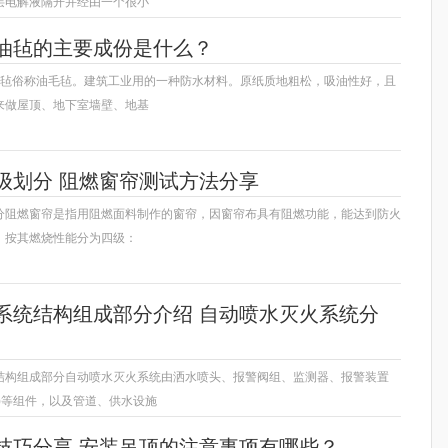
层电解液隔开并经由一个很小
油毡的主要成份是什么？
油毡俗称油毛毡。建筑工业用的一种防水材料。原纸质地粗松，吸油性好，且
来做屋顶、地下室墙壁、地基
级划分 阻燃窗帘测试方法分享
分阻燃窗帘是指用阻燃面料制作的窗帘，因窗帘布具有阻燃功能，能达到防火
。按其燃烧性能分为四级：
系统结构组成部分介绍 自动喷水灭火系统分
结构组成部分自动喷水灭火系统由洒水喷头、报警阀组、监测器、报警装置
)等组件，以及管道、供水设施
技巧分享 安装吊顶的注意事项有哪些？