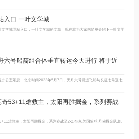
站入口 一叶文学城
叶文学城网站入口，一叶文学城的文章，现在就为大家来简单介绍下一叶文学
舟六号船箭组合体垂直转运今天进行 将于近
办公室消息，北京时间2023年5月7日，天舟六号货运飞船与长征七号遥七
！约基奇53+11难救主，太阳再胜掘金，系列赛战
奇53+11难救主，太阳再胜掘金，系列赛战至2-2,布克,美国篮球,丹佛掘金队,凯