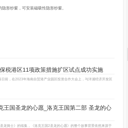
的隐形纱窗，可安装磁吸性隐形纱窗。
隐形纱窗
传动锁结构
浦保税港区11项政策措施扩区试点成功实施
喜日前，在2023年海南自贸港产业园区投资合作大会上，与洋浦经济开发区
克王国圣龙的心愿_洛克王国第二部 圣龙的心
国圣龙骑士》的续集，《洛克王国2圣龙的心愿》的整个故事背景依然来源于